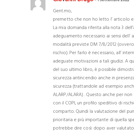
- 1 Settembre 2022
Gent.mo,
premetto che non ho letto l’ articolo e 
La mia domanda riferita alla nota 3 dell’
adeguamento necessario ai sensi dell’ art
modalità previste DM 7/8/2012 (ovvero d
rischio). Per farlo è necessario, all’ inte
adeguate motivazioni a tali giudizi. A que
del suo ultimo libro, è possibile dimostra
sicurezza antincendio anche in presenza
sicurezza (trattandole ad esempio anche 
ALARP/ALARA) . Questo anche per non att
con il COPI, un profilo speditivo di risc
comparto. Quindi la valutazione del pun
prioritaria e più importante di quella spe
potrebbe dire così: dopo aver valutato il