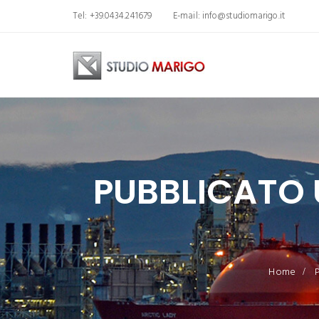
Tel: +39.0434.241679
E-mail:
info@studiomarigo.it
PUBBLICATO 
Home