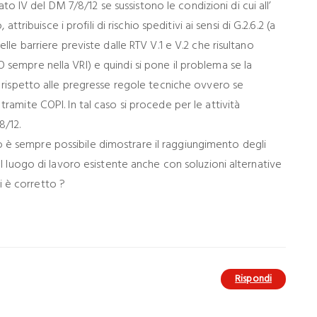
egato IV del DM 7/8/12 se sussistono le condizioni di cui all’
 attribuisce i profili di rischio speditivi ai sensi di G.2.6.2 (a
elle barriere previste dalle RTV V.1 e V.2 che risultano
 sempre nella VRI) e quindi si pone il problema se la
” rispetto alle pregresse regole tecniche ovvero se
tramite COPI. In tal caso si procede per le attività
/12.
è sempre possibile dimostrare il raggiungimento degli
del luogo di lavoro esistente anche con soluzioni alternative
 è corretto ?
Rispondi