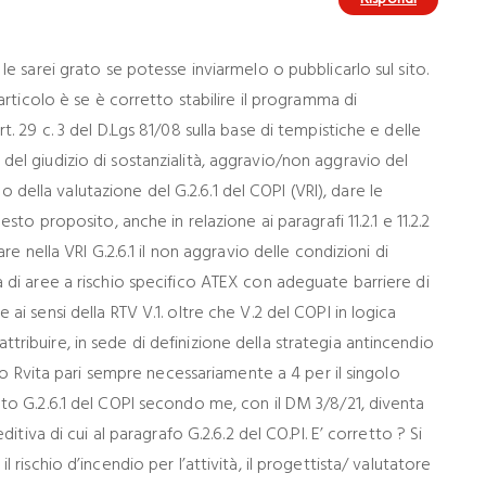
le sarei grato se potesse inviarmelo o pubblicarlo sul sito.
articolo è se è corretto stabilire il programma di
. 29 c. 3 del D.Lgs 81/08 sulla base di tempistiche e delle
el giudizio di sostanzialità, aggravio/non aggravio del
rno della valutazione del G.2.6.1 del COPI (VRI), dare le
sto proposito, anche in relazione ai paragrafi 11.2.1 e 11.2.2
re nella VRI G.2.6.1 il non aggravio delle condizioni di
 di aree a rischio specifico ATEX con adeguate barriere di
ai sensi della RTV V.1. oltre che V.2 del COPI in logica
ribuire, in sede di definizione della strategia antincendio
hio Rvita pari sempre necessariamente a 4 per il singolo
to G.2.6.1 del COPI secondo me, con il DM 3/8/21, diventa
ditiva di cui al paragrafo G.2.6.2 del CO.PI. E’ corretto ? Si
 rischio d’incendio per l’attività, il progettista/ valutatore