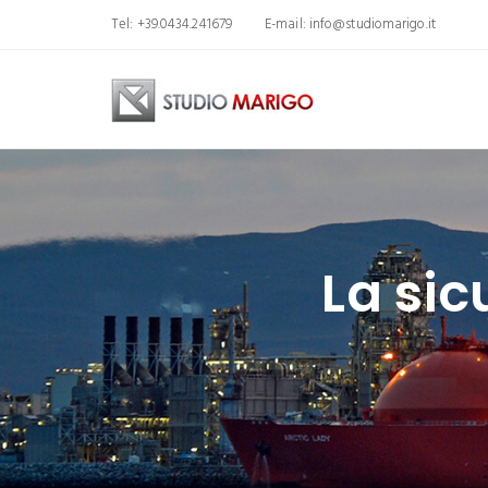
Tel: +39.0434.241679
E-mail:
info@studiomarigo.it
La sic