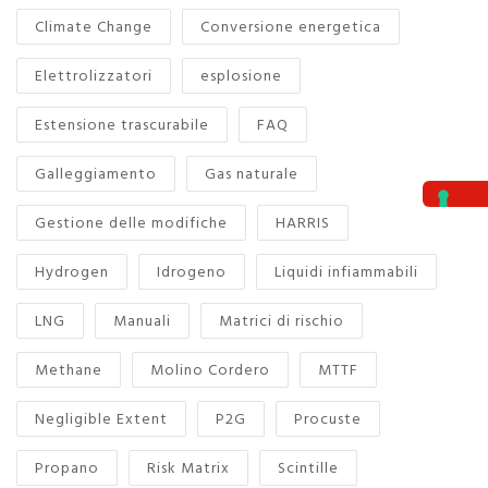
Climate Change
Conversione energetica
Elettrolizzatori
esplosione
Estensione trascurabile
FAQ
Galleggiamento
Gas naturale
Gestione delle modifiche
HARRIS
Hydrogen
Idrogeno
Liquidi infiammabili
LNG
Manuali
Matrici di rischio
Methane
Molino Cordero
MTTF
Negligible Extent
P2G
Procuste
Propano
Risk Matrix
Scintille