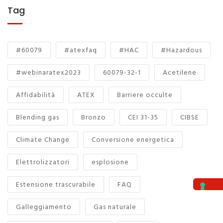
Tag
#60079
#atexfaq
#HAC
#Hazardous
#webinaratex2023
60079-32-1
Acetilene
Affidabilità
ATEX
Barriere occulte
Blending gas
Bronzo
CEI 31-35
CIBSE
Climate Change
Conversione energetica
Elettrolizzatori
esplosione
Estensione trascurabile
FAQ
Galleggiamento
Gas naturale