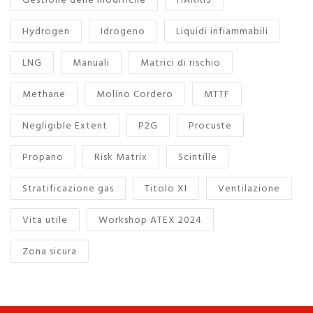
Gestione delle modifiche
HARRIS
Hydrogen
Idrogeno
Liquidi infiammabili
LNG
Manuali
Matrici di rischio
Methane
Molino Cordero
MTTF
Negligible Extent
P2G
Procuste
Propano
Risk Matrix
Scintille
Stratificazione gas
Titolo XI
Ventilazione
Vita utile
Workshop ATEX 2024
Zona sicura