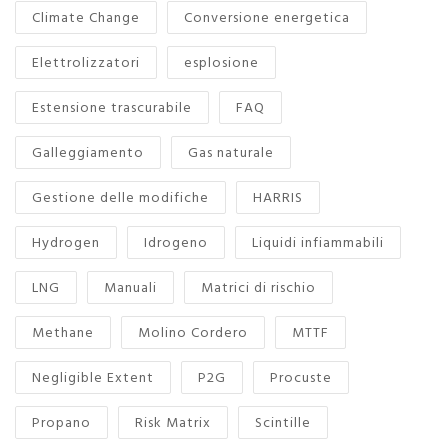
Climate Change
Conversione energetica
Elettrolizzatori
esplosione
Estensione trascurabile
FAQ
Galleggiamento
Gas naturale
Gestione delle modifiche
HARRIS
Hydrogen
Idrogeno
Liquidi infiammabili
LNG
Manuali
Matrici di rischio
Methane
Molino Cordero
MTTF
Negligible Extent
P2G
Procuste
Propano
Risk Matrix
Scintille