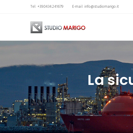
Tel: +39.0434.241679
E-mail:
info@studiomarigo.it
La sic