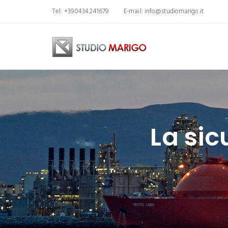
Tel: +39.0434.241679
E-mail:
info@studiomarigo.it
La sic