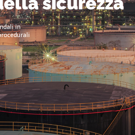
ella sicurezza
ndali in
 procedurali