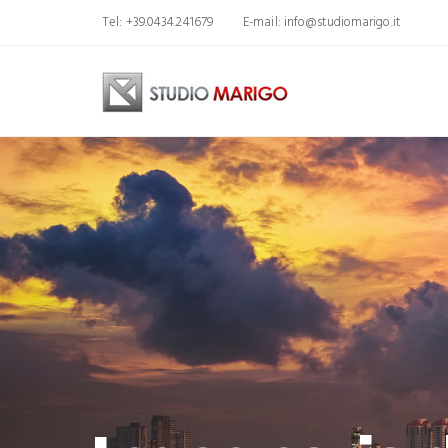
Tel: +39.0434.241679
E-mail:
info@studiomarigo.it