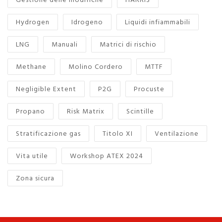
Gestione delle modifiche
HARRIS
Hydrogen
Idrogeno
Liquidi infiammabili
LNG
Manuali
Matrici di rischio
Methane
Molino Cordero
MTTF
Negligible Extent
P2G
Procuste
Propano
Risk Matrix
Scintille
Stratificazione gas
Titolo XI
Ventilazione
Vita utile
Workshop ATEX 2024
Zona sicura