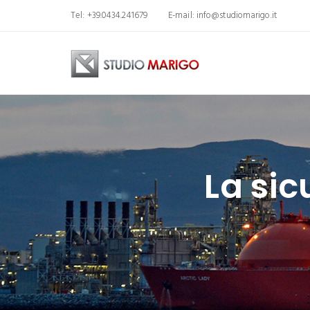
Tel: +39.0434.241679
E-mail:
info@studiomarigo.it
La sic