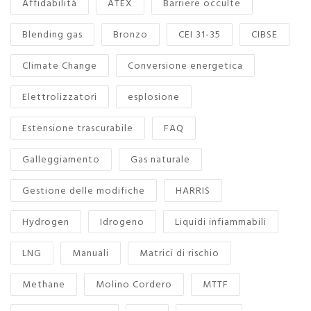
Affidabilità
ATEX
Barriere occulte
Blending gas
Bronzo
CEI 31-35
CIBSE
Climate Change
Conversione energetica
Elettrolizzatori
esplosione
Estensione trascurabile
FAQ
Galleggiamento
Gas naturale
Gestione delle modifiche
HARRIS
Hydrogen
Idrogeno
Liquidi infiammabili
LNG
Manuali
Matrici di rischio
Methane
Molino Cordero
MTTF