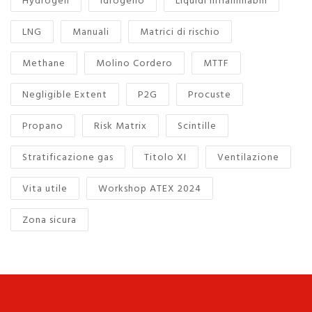
Hydrogen
Idrogeno
Liquidi infiammabili
LNG
Manuali
Matrici di rischio
Methane
Molino Cordero
MTTF
Negligible Extent
P2G
Procuste
Propano
Risk Matrix
Scintille
Stratificazione gas
Titolo XI
Ventilazione
Vita utile
Workshop ATEX 2024
Zona sicura