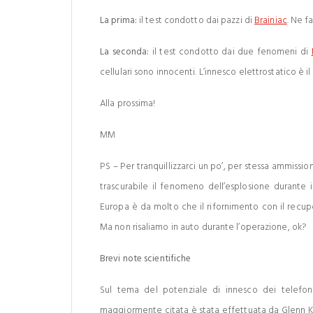
La prima:
il test condotto dai pazzi di
Brainiac
. Ne f
La seconda:
il test condotto dai due fenomeni di
cellulari sono innocenti. L’innesco elettrostatico è i
Alla prossima!
MM
PS – Per tranquillizzarci un po’, per stessa ammissio
trascurabile il fenomeno dell’esplosione durante 
Europa è da molto che il rifornimento con il recupe
Ma non risaliamo in auto durante l’operazione, ok?
Brevi note scientifiche
Sul tema del potenziale di innesco dei telefoni 
maggiormente citata è stata effettuata da Glenn Ku