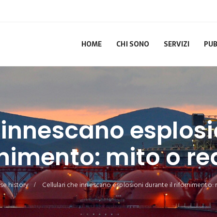
HOME
CHI SONO
SERVIZI
PUB
 innescano esplosi
rnimento: mito o re
se history
Cellulari che innescano esplosioni durante il rifornimento: 