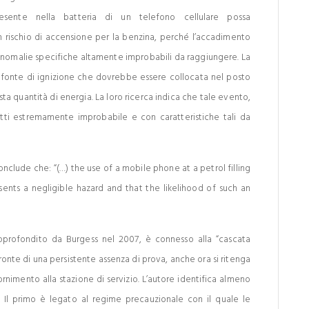
esente nella batteria di un telefono cellulare possa
 rischio di accensione per la benzina, perché l’accadimento
anomalie specifiche altamente improbabili da raggiungere. La
a fonte di ignizione che dovrebbe essere collocata nel posto
ta quantità di energia. La loro ricerca indica che tale evento,
fatti estremamente improbabile e con caratteristiche tali da
nclude che: “(…) the use of a mobile phone at a petrol filling
sents a negligible hazard and that the likelihood of such an
approfondito da Burgess nel 2007, è connesso alla “cascata
fronte di una persistente assenza di prova, anche ora si ritenga
fornimento alla stazione di servizio. L’autore identifica almeno
ro. Il primo è legato al regime precauzionale con il quale le