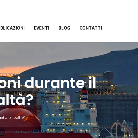
BLICAZIONI
EVENTI
BLOG
CONTATTI
oni durante il
altà?
mito o realtà?