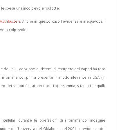
a le spese una incolpevole roulotte.
Mythbusters
. Anche in questo caso l’evidenza è inequivoca. I
l vero colpevole.
ne del PEI, l’adozione di sistemi di recupero dei vapori ha reso
il rifornimento, prima presente in modo rilevante in USA (in
ro dei vapori è stato introdotto). Insomma, stiamo tranquilli.
cellulari durante le operazioni di rifornimento l’indagine
riger dell’Università dell’Oklahoma nel 2001. Le evidenze del