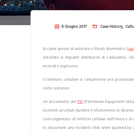
,
9 Giugno 2017
Case History
Cult
Accade spesso di assistere a filmati drammatici (
qui
installate in impianti distributori di carburante, c
incendi o esplosioni.
Il telefono cellulare è certamente una potenzial
certe sostanze.
Un documento del
PEI
(Petroleum Equipment Istitut
incidenti avvenuti durante il rifornimento in divers
coinvolgimento di telefoni cellulari nell’innesco di
to document any incidents that were sparked by a 