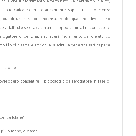
fino a che il rifornimento è terminato. Se rientriamo in auto,
edile ci può caricare elettrostaticamente, soprattutto in presenza
à, quindi, una sorta di condensatore del quale noi diventiamo
cesi dall’auto se ci avviciniamo troppo ad un altro conduttore
rogatore di benzina, si romperà l’isolamento del dielettrico
ssimo filo di plasma elettrico, e la scintilla generata sarà capace
ì attorno.
 dovrebbero consentire il bloccaggio dell’erogatore in fase di
del cellulare?
… più o meno, diciamo…