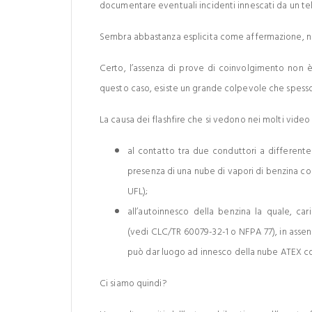
documentare eventuali incidenti innescati da un tel
Sembra abbastanza esplicita come affermazione, n
Certo, l’assenza di prove di coinvolgimento non 
questo caso, esiste un grande colpevole che spesso si 
La causa dei flashfire che si vedono nei molti vide
al contatto tra due conduttori a differente
presenza di una nube di vapori di benzina co
UFL);
all’autoinnesco della benzina la quale, car
(vedi CLC/TR 60079-32-1 o NFPA 77), in assen
può dar luogo ad innesco della nube ATEX c
Ci siamo quindi?