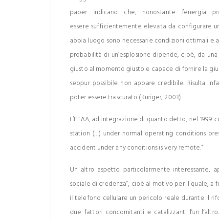
paper indicano che, nonostante l’energia pr
essere sufficientemente elevata da configurare un
abbia luogo sono necessarie condizioni ottimali e 
probabilità di un’esplosione dipende, cioè, da un
giusto al momento giusto e capace di fornire la gius
seppur possibile non appare credibile. Risulta in
poter essere trascurato (Kuriger, 2003).
L’EFAA, ad integrazione di quanto detto, nel 1999 co
station (…) under normal operating conditions pre
accident under any conditions is very remote.”
Un altro aspetto particolarmente interessante, 
sociale di credenza”, cioè al motivo per il quale, a 
il telefono cellulare un pericolo reale durante il ri
due fattori concomitanti e catalizzanti l’un l’alt