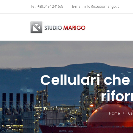
Tel: +39.0434.241679
E-mail:
info@studiomarigo.it
Cellulari che
rifo
Home
Ca