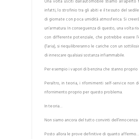
Una volta usciti dall’automobile stiamo all’aperto 
infatti, lo strofinio tra gli abiti e il tessuto del s
di giornate con poca umidità atmosferica. Si creer
un’armatura. In conseguenza di questo, una volta ris
con differente potenziale, che potrebbe essere l’e
(l’aria), si riequilibreranno le cariche con un sottili
di innescare qualsiasi sostanza infiammabile.
Per esempio i vapori di benzina che stanno proprio l
Peraltro, in teoria, i rifornimenti self-service non
rifornimento proprio per questo problema.
In teoria…
Non siamo ancora del tutto convinti dell’innocenza 
Posto allora le prove definitive di quanto affermo