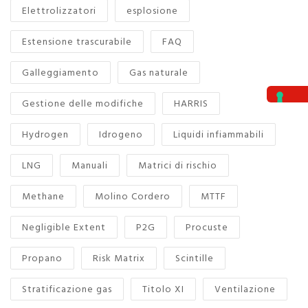
Elettrolizzatori
esplosione
Estensione trascurabile
FAQ
Galleggiamento
Gas naturale
Gestione delle modifiche
HARRIS
Hydrogen
Idrogeno
Liquidi infiammabili
LNG
Manuali
Matrici di rischio
Methane
Molino Cordero
MTTF
Negligible Extent
P2G
Procuste
Propano
Risk Matrix
Scintille
Stratificazione gas
Titolo XI
Ventilazione