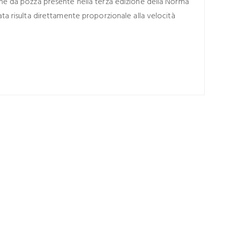
one da pozza presente nella terza edizione della Norma
ta risulta direttamente proporzionale alla velocità