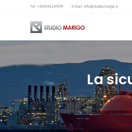
Tel: +39.0434.241679
E-mail:
info@studiomarigo.it
La sic