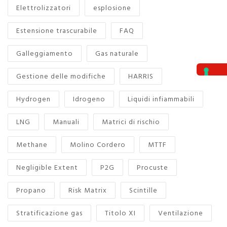
Elettrolizzatori
esplosione
Estensione trascurabile
FAQ
Galleggiamento
Gas naturale
Gestione delle modifiche
HARRIS
Hydrogen
Idrogeno
Liquidi infiammabili
LNG
Manuali
Matrici di rischio
Methane
Molino Cordero
MTTF
Negligible Extent
P2G
Procuste
Propano
Risk Matrix
Scintille
Stratificazione gas
Titolo XI
Ventilazione